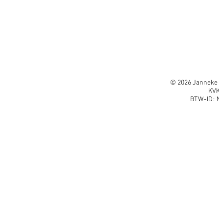
© 2026
Janneke 
KV
BTW-ID: